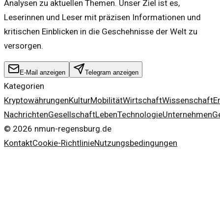
Analysen zu aktuellen Themen. Unser Ziel ist es,
Leserinnen und Leser mit präzisen Informationen und
kritischen Einblicken in die Geschehnisse der Welt zu
versorgen.
E-Mail anzeigen
Telegram anzeigen
Kategorien
Kryptowährungen
Kultur
Mobilität
Wirtschaft
Wissenschaft
E
Nachrichten
Gesellschaft
Leben
Technologie
Unternehmen
G
©
2026
nmun-regensburg.de
Kontakt
Cookie-Richtlinie
Nutzungsbedingungen