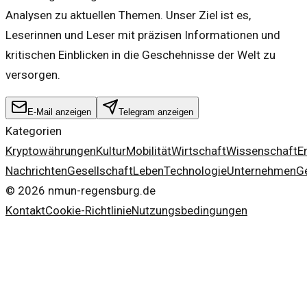
Analysen zu aktuellen Themen. Unser Ziel ist es,
Leserinnen und Leser mit präzisen Informationen und
kritischen Einblicken in die Geschehnisse der Welt zu
versorgen.
E-Mail anzeigen
Telegram anzeigen
Kategorien
Kryptowährungen
Kultur
Mobilität
Wirtschaft
Wissenschaft
E
Nachrichten
Gesellschaft
Leben
Technologie
Unternehmen
G
©
2026
nmun-regensburg.de
Kontakt
Cookie-Richtlinie
Nutzungsbedingungen